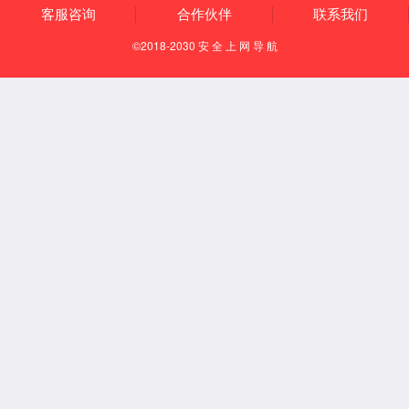
份、追日电气、长圆电子、绿野汽车、华普汽车、武汉光庭信
息、中国电信、中国移动、上海电信、杭州网创、诺游动漫、上
海移动、山西电信、包头电信、南阳电信、河南联通、中国人
寿、国家税务局、中国电子（CEC）、河南联通、中石化洛阳工
程、中国石油、大庆钻探、大庆油田、中汽中心、上海大众、一
汽奥迪、海信电器、工商银行、建设银行、农业银行、中信银
行、宁波银行、北京银行、包商银行、国家电网、甘肃电力、上
海电力、青海电力、海东电力、海西电力、海南电力、海北电
力、金山电力、上海市北电力、上海电力物资、上海表计、青海
输变电、富电集团、西宁电力、南阳电力、宝钢不锈、宝钢集
团、上海电网建设、中海集运、中电投集团、中冶集团、久隆集
团、张江高科、腾隆集团，上海电力投资、腾隆广告、梅山矿
业、上海工勘院、置信电气、新华发行集团、上海电力广告、浙
大一医、国资委、济南市委组织部、日照市委、国家超级计算中
心……天平保险、盛荣医药、青特集团、龙宇矿业、沈阳昂立集
团、金雄机械、冠城大通、中磊建设，吉田拉链（YKK）、采
埃孚、凯登约翰逊、顶新国际集团（康师傅）、统一集团、可口
可乐、百威啤酒、家乐福、拜尔医药、霍尼韦尔、三井住友银
行、C3I、赛科利、联合利华、伊诺尔、福伊特、雅玛多……
文章导航